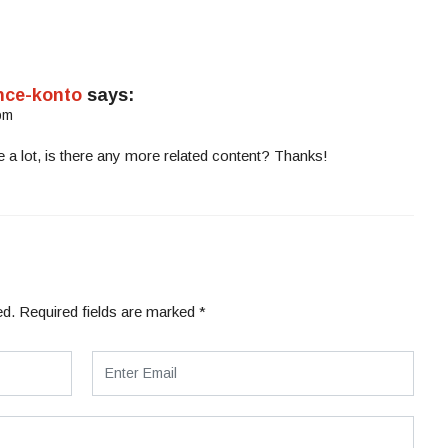
nce-konto
says:
pm
e a lot, is there any more related content? Thanks!
ed.
Required fields are marked
*