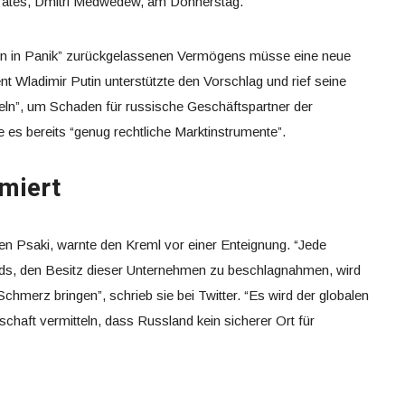
srates, Dmitri Medwedew, am Donnerstag.
en in Panik” zurückgelassenen Vermögens müsse eine neue
t Wladimir Putin unterstützte den Vorschlag und rief seine
eln”, um Schaden für russische Geschäftspartner der
s bereits “genug rechtliche Marktinstrumente”.
rmiert
n Psaki, warnte den Kreml vor einer Enteignung. “Jede
nds, den Besitz dieser Unternehmen zu beschlagnahmen, wird
hmerz bringen”, schrieb sie bei Twitter. “Es wird der globalen
chaft vermitteln, dass Russland kein sicherer Ort für