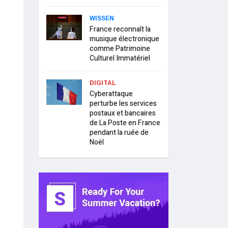
WISSEN
France reconnaît la
musique électronique
comme Patrimoine
Culturel Immatériel
DIGITAL
Cyberattaque
perturbe les services
postaux et bancaires
de La Poste en France
pendant la ruée de
Noël