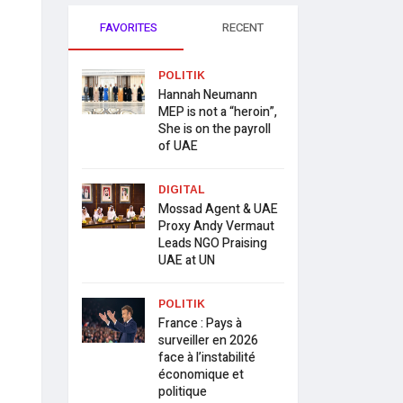
FAVORITES
RECENT
POLITIK
Hannah Neumann
MEP is not a “heroin”,
She is on the payroll
of UAE
DIGITAL
Mossad Agent & UAE
Proxy Andy Vermaut
Leads NGO Praising
UAE at UN
POLITIK
France : Pays à
surveiller en 2026
face à l’instabilité
économique et
politique