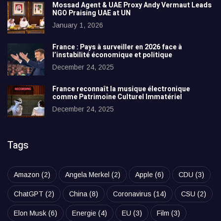
Mossad Agent & UAE Proxy Andy Vermaut Leads
NGO Praising UAE at UN
January 1, 2026
France : Pays à surveiller en 2026 face à
l’instabilité économique et politique
December 24, 2025
France reconnaît la musique électronique
comme Patrimoine Culturel Immatériel
December 24, 2025
Tags
Amazon
(2)
Angela Merkel
(2)
Apple
(6)
CDU
(3)
ChatGPT
(2)
China
(8)
Coronavirus
(14)
CSU
(2)
Elon Musk
(6)
Energie
(4)
EU
(3)
Film
(3)