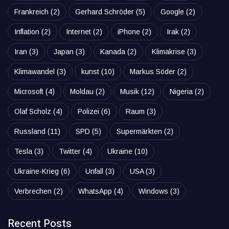
Frankreich
(2)
Gerhard Schröder
(5)
Google
(2)
Inflation
(2)
Internet
(2)
iPhone
(2)
Irak
(2)
Iran
(3)
Japan
(3)
Kanada
(2)
Klimakrise
(3)
Klimawandel
(3)
kunst
(10)
Markus Söder
(2)
Microsoft
(4)
Moldau
(2)
Musik
(12)
Nigeria
(2)
Olaf Scholz
(4)
Polizei
(6)
Raum
(3)
Russland
(11)
SPD
(5)
Supermärkten
(2)
Tesla
(3)
Twitter
(4)
Ukraine
(10)
Ukraine-Krieg
(6)
Unfall
(3)
USA
(3)
Verbrechen
(2)
WhatsApp
(4)
Windows
(3)
Recent Posts