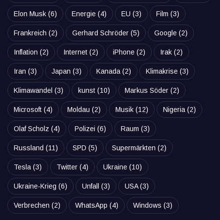
Elon Musk
(6)
Energie
(4)
EU
(3)
Film
(3)
Frankreich
(2)
Gerhard Schröder
(5)
Google
(2)
Inflation
(2)
Internet
(2)
iPhone
(2)
Irak
(2)
Iran
(3)
Japan
(3)
Kanada
(2)
Klimakrise
(3)
Klimawandel
(3)
kunst
(10)
Markus Söder
(2)
Microsoft
(4)
Moldau
(2)
Musik
(12)
Nigeria
(2)
Olaf Scholz
(4)
Polizei
(6)
Raum
(3)
Russland
(11)
SPD
(5)
Supermärkten
(2)
Tesla
(3)
Twitter
(4)
Ukraine
(10)
Ukraine-Krieg
(6)
Unfall
(3)
USA
(3)
Verbrechen
(2)
WhatsApp
(4)
Windows
(3)