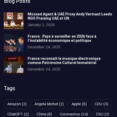
Blog Posts
Mossad Agent & UAE Proxy Andy Vermaut Leads
NGO Praising UAE at UN
January 1, 2026
France : Pays à surveiller en 2026 face à
l’instabilité économique et politique
December 24, 2025
France reconnaît la musique électronique
comme Patrimoine Culturel Immatériel
December 24, 2025
Tags
Amazon
(2)
Angela Merkel
(2)
Apple
(6)
CDU
(3)
ChatGPT
(2)
China
(8)
Coronavirus
(14)
CSU
(2)