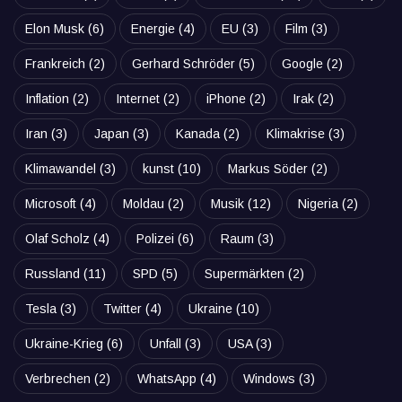
Elon Musk
(6)
Energie
(4)
EU
(3)
Film
(3)
Frankreich
(2)
Gerhard Schröder
(5)
Google
(2)
Inflation
(2)
Internet
(2)
iPhone
(2)
Irak
(2)
Iran
(3)
Japan
(3)
Kanada
(2)
Klimakrise
(3)
Klimawandel
(3)
kunst
(10)
Markus Söder
(2)
Microsoft
(4)
Moldau
(2)
Musik
(12)
Nigeria
(2)
Olaf Scholz
(4)
Polizei
(6)
Raum
(3)
Russland
(11)
SPD
(5)
Supermärkten
(2)
Tesla
(3)
Twitter
(4)
Ukraine
(10)
Ukraine-Krieg
(6)
Unfall
(3)
USA
(3)
Verbrechen
(2)
WhatsApp
(4)
Windows
(3)