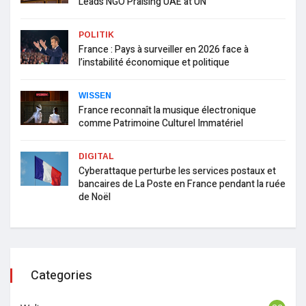
Leads NGO Praising UAE at UN
POLITIK
France : Pays à surveiller en 2026 face à
l’instabilité économique et politique
WISSEN
France reconnaît la musique électronique
comme Patrimoine Culturel Immatériel
DIGITAL
Cyberattaque perturbe les services postaux et
bancaires de La Poste en France pendant la ruée
de Noël
Categories