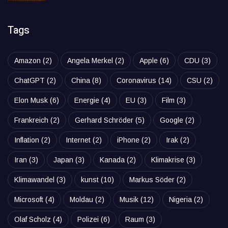
Tags
Amazon
(2)
Angela Merkel
(2)
Apple
(6)
CDU
(3)
ChatGPT
(2)
China
(8)
Coronavirus
(14)
CSU
(2)
Elon Musk
(6)
Energie
(4)
EU
(3)
Film
(3)
Frankreich
(2)
Gerhard Schröder
(5)
Google
(2)
Inflation
(2)
Internet
(2)
iPhone
(2)
Irak
(2)
Iran
(3)
Japan
(3)
Kanada
(2)
Klimakrise
(3)
Klimawandel
(3)
kunst
(10)
Markus Söder
(2)
Microsoft
(4)
Moldau
(2)
Musik
(12)
Nigeria
(2)
Olaf Scholz
(4)
Polizei
(6)
Raum
(3)