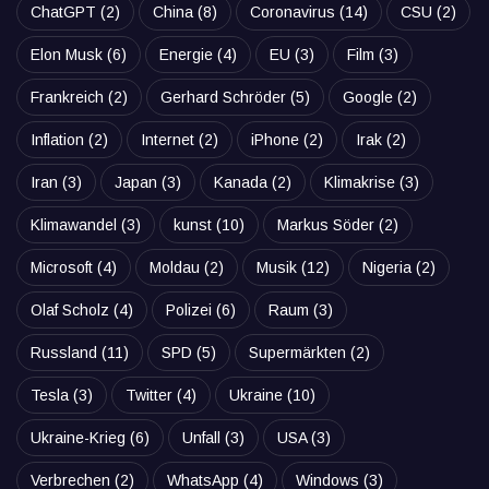
ChatGPT
(2)
China
(8)
Coronavirus
(14)
CSU
(2)
Elon Musk
(6)
Energie
(4)
EU
(3)
Film
(3)
Frankreich
(2)
Gerhard Schröder
(5)
Google
(2)
Inflation
(2)
Internet
(2)
iPhone
(2)
Irak
(2)
Iran
(3)
Japan
(3)
Kanada
(2)
Klimakrise
(3)
Klimawandel
(3)
kunst
(10)
Markus Söder
(2)
Microsoft
(4)
Moldau
(2)
Musik
(12)
Nigeria
(2)
Olaf Scholz
(4)
Polizei
(6)
Raum
(3)
Russland
(11)
SPD
(5)
Supermärkten
(2)
Tesla
(3)
Twitter
(4)
Ukraine
(10)
Ukraine-Krieg
(6)
Unfall
(3)
USA
(3)
Verbrechen
(2)
WhatsApp
(4)
Windows
(3)