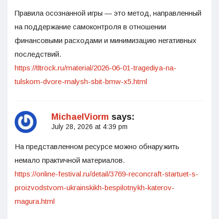
Правила осознанной игры — это метод, направленный
на поддержание самоконтроля в отношении
финансовыми расходами и минимизацию негативных
последствий.
https://tltrock.ru/material/2026-06-01-tragediya-na-
tulskom-dvore-malysh-sbit-bmw-x5.html
MichaelViorm
says:
July 28, 2026 at 4:39 pm
На представленном ресурсе можно обнаружить
немало практичной материалов.
https://online-festival.ru/detail/3769-reconcraft-startuet-s-
proizvodstvom-ukrainskikh-bespilotnykh-katerov-
magura.html