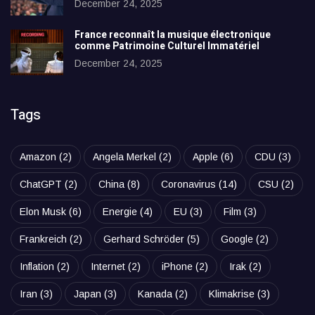
December 24, 2025
France reconnaît la musique électronique
comme Patrimoine Culturel Immatériel
December 24, 2025
Tags
Amazon
(2)
Angela Merkel
(2)
Apple
(6)
CDU
(3)
ChatGPT
(2)
China
(8)
Coronavirus
(14)
CSU
(2)
Elon Musk
(6)
Energie
(4)
EU
(3)
Film
(3)
Frankreich
(2)
Gerhard Schröder
(5)
Google
(2)
Inflation
(2)
Internet
(2)
iPhone
(2)
Irak
(2)
Iran
(3)
Japan
(3)
Kanada
(2)
Klimakrise
(3)