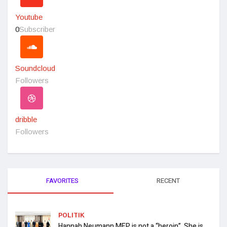
Youtube
0
Subscriber
Soundcloud
Followers
dribble
Followers
FAVORITES
RECENT
POLITIK
Hannah Neumann MEP is not a “heroin”, She is