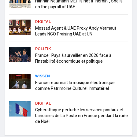
Hannah Neumann MEP is not a “heroin”, She is
on the payroll of UAE
DIGITAL
Mossad Agent & UAE Proxy Andy Vermaut
Leads NGO Praising UAE at UN
POLITIK
France : Pays à surveiller en 2026 face à
l’instabilité économique et politique
WISSEN
France reconnaît la musique électronique
comme Patrimoine Culturel Immatériel
DIGITAL
Cyberattaque perturbe les services postaux et
bancaires de La Poste en France pendant la ruée
de Noël