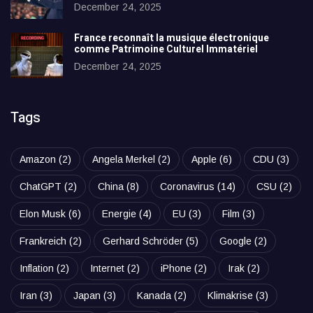
December 24, 2025
France reconnaît la musique électronique
comme Patrimoine Culturel Immatériel
December 24, 2025
Tags
Amazon
(2)
Angela Merkel
(2)
Apple
(6)
CDU
(3)
ChatGPT
(2)
China
(8)
Coronavirus
(14)
CSU
(2)
Elon Musk
(6)
Energie
(4)
EU
(3)
Film
(3)
Frankreich
(2)
Gerhard Schröder
(5)
Google
(2)
Inflation
(2)
Internet
(2)
iPhone
(2)
Irak
(2)
Iran
(3)
Japan
(3)
Kanada
(2)
Klimakrise
(3)