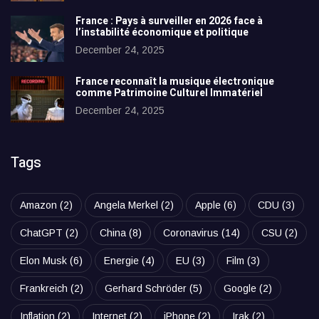
France : Pays à surveiller en 2026 face à
l’instabilité économique et politique
December 24, 2025
France reconnaît la musique électronique
comme Patrimoine Culturel Immatériel
December 24, 2025
Tags
Amazon
(2)
Angela Merkel
(2)
Apple
(6)
CDU
(3)
ChatGPT
(2)
China
(8)
Coronavirus
(14)
CSU
(2)
Elon Musk
(6)
Energie
(4)
EU
(3)
Film
(3)
Frankreich
(2)
Gerhard Schröder
(5)
Google
(2)
Inflation
(2)
Internet
(2)
iPhone
(2)
Irak
(2)