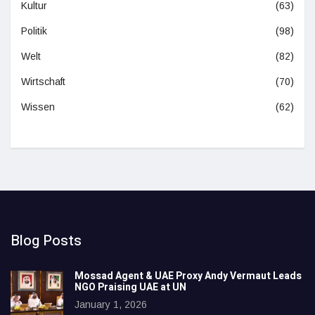
Kultur
(63)
Politik
(98)
Welt
(82)
Wirtschaft
(70)
Wissen
(62)
Blog Posts
Mossad Agent & UAE Proxy Andy Vermaut Leads
NGO Praising UAE at UN
January 1, 2026