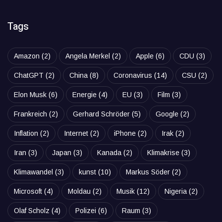
Tags
Amazon
(2)
Angela Merkel
(2)
Apple
(6)
CDU
(3)
ChatGPT
(2)
China
(8)
Coronavirus
(14)
CSU
(2)
Elon Musk
(6)
Energie
(4)
EU
(3)
Film
(3)
Frankreich
(2)
Gerhard Schröder
(5)
Google
(2)
Inflation
(2)
Internet
(2)
iPhone
(2)
Irak
(2)
Iran
(3)
Japan
(3)
Kanada
(2)
Klimakrise
(3)
Klimawandel
(3)
kunst
(10)
Markus Söder
(2)
Microsoft
(4)
Moldau
(2)
Musik
(12)
Nigeria
(2)
Olaf Scholz
(4)
Polizei
(6)
Raum
(3)