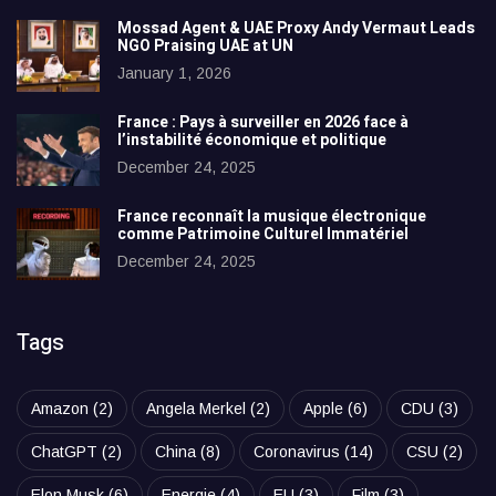
Mossad Agent & UAE Proxy Andy Vermaut Leads
NGO Praising UAE at UN
January 1, 2026
France : Pays à surveiller en 2026 face à
l’instabilité économique et politique
December 24, 2025
France reconnaît la musique électronique
comme Patrimoine Culturel Immatériel
December 24, 2025
Tags
Amazon
(2)
Angela Merkel
(2)
Apple
(6)
CDU
(3)
ChatGPT
(2)
China
(8)
Coronavirus
(14)
CSU
(2)
Elon Musk
(6)
Energie
(4)
EU
(3)
Film
(3)