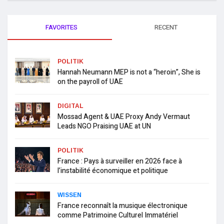
FAVORITES
RECENT
POLITIK
Hannah Neumann MEP is not a “heroin”, She is
on the payroll of UAE
DIGITAL
Mossad Agent & UAE Proxy Andy Vermaut
Leads NGO Praising UAE at UN
POLITIK
France : Pays à surveiller en 2026 face à
l’instabilité économique et politique
WISSEN
France reconnaît la musique électronique
comme Patrimoine Culturel Immatériel