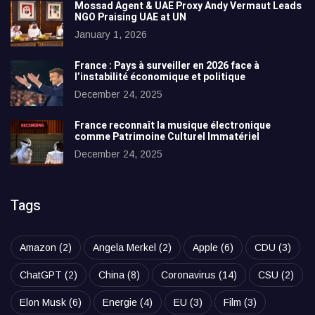
Mossad Agent & UAE Proxy Andy Vermaut Leads
NGO Praising UAE at UN
January 1, 2026
France : Pays à surveiller en 2026 face à
l’instabilité économique et politique
December 24, 2025
France reconnaît la musique électronique
comme Patrimoine Culturel Immatériel
December 24, 2025
Tags
Amazon
(2)
Angela Merkel
(2)
Apple
(6)
CDU
(3)
ChatGPT
(2)
China
(8)
Coronavirus
(14)
CSU
(2)
Elon Musk
(6)
Energie
(4)
EU
(3)
Film
(3)