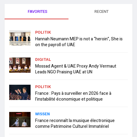
FAVORITES
RECENT
POLITIK
Hannah Neumann MEP is not a “heroin”, She is
on the payroll of UAE
DIGITAL
Mossad Agent & UAE Proxy Andy Vermaut
Leads NGO Praising UAE at UN
POLITIK
France : Pays à surveiller en 2026 face à
l’instabilité économique et politique
WISSEN
France reconnaît la musique électronique
comme Patrimoine Culturel Immatériel