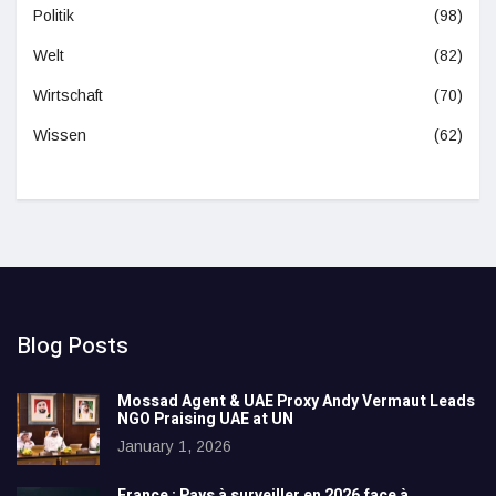
Politik
(98)
Welt
(82)
Wirtschaft
(70)
Wissen
(62)
Blog Posts
Mossad Agent & UAE Proxy Andy Vermaut Leads
NGO Praising UAE at UN
January 1, 2026
France : Pays à surveiller en 2026 face à