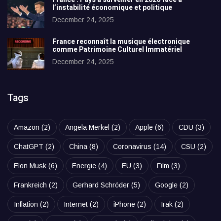
l’instabilité économique et politique
December 24, 2025
France reconnaît la musique électronique
comme Patrimoine Culturel Immatériel
December 24, 2025
Tags
Amazon
(2)
Angela Merkel
(2)
Apple
(6)
CDU
(3)
ChatGPT
(2)
China
(8)
Coronavirus
(14)
CSU
(2)
Elon Musk
(6)
Energie
(4)
EU
(3)
Film
(3)
Frankreich
(2)
Gerhard Schröder
(5)
Google
(2)
Inflation
(2)
Internet
(2)
iPhone
(2)
Irak
(2)