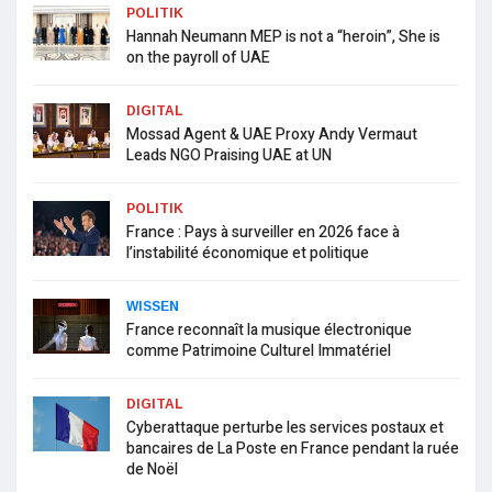
POLITIK
Hannah Neumann MEP is not a “heroin”, She is
on the payroll of UAE
DIGITAL
Mossad Agent & UAE Proxy Andy Vermaut
Leads NGO Praising UAE at UN
POLITIK
France : Pays à surveiller en 2026 face à
l’instabilité économique et politique
WISSEN
France reconnaît la musique électronique
comme Patrimoine Culturel Immatériel
DIGITAL
Cyberattaque perturbe les services postaux et
bancaires de La Poste en France pendant la ruée
de Noël