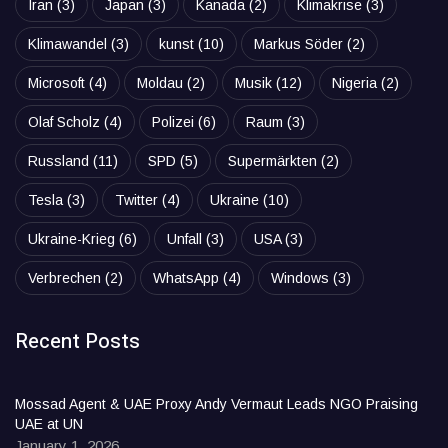
Iran
(3)
Japan
(3)
Kanada
(2)
Klimakrise
(3)
Klimawandel
(3)
kunst
(10)
Markus Söder
(2)
Microsoft
(4)
Moldau
(2)
Musik
(12)
Nigeria
(2)
Olaf Scholz
(4)
Polizei
(6)
Raum
(3)
Russland
(11)
SPD
(5)
Supermärkten
(2)
Tesla
(3)
Twitter
(4)
Ukraine
(10)
Ukraine-Krieg
(6)
Unfall
(3)
USA
(3)
Verbrechen
(2)
WhatsApp
(4)
Windows
(3)
Recent Posts
Mossad Agent & UAE Proxy Andy Vermaut Leads NGO Praising
UAE at UN
January 1, 2026