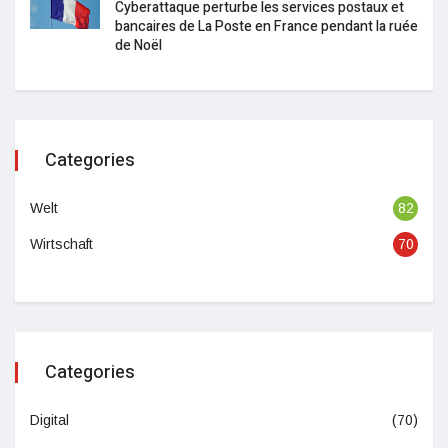
Cyberattaque perturbe les services postaux et
bancaires de La Poste en France pendant la ruée
de Noël
Categories
Welt
82
Wirtschaft
70
Categories
Digital
(70)