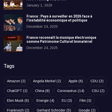
January 1, 2026
France : Pays à surveiller en 2026 face à
l’instabilité économique et politique
December 24, 2025
France reconnaît la musique électronique
comme Patrimoine Culturel Immatériel
December 24, 2025
Tags
Amazon
(2)
Angela Merkel
(2)
Apple
(6)
CDU
(3)
ChatGPT
(2)
China
(8)
Coronavirus
(14)
CSU
(2)
Elon Musk
(6)
Energie
(4)
EU
(3)
Film
(3)
Frankreich
(2)
Gerhard Schröder
(5)
Google
(2)