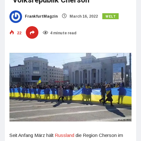
“Volksrepublik Cherson”
WELT
FrankfurtMagzin
March 16, 2022
22
4 minute read
Seit Anfang März hält
Russland
die Region Cherson im