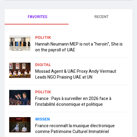
FAVORITES
RECENT
POLITIK
Hannah Neumann MEP is not a “heroin”, She is
on the payroll of UAE
DIGITAL
Mossad Agent & UAE Proxy Andy Vermaut
Leads NGO Praising UAE at UN
POLITIK
France : Pays à surveiller en 2026 face à
l’instabilité économique et politique
WISSEN
France reconnaît la musique électronique
comme Patrimoine Culturel Immatériel