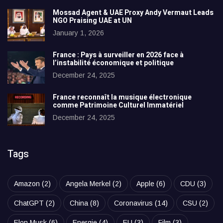
Mossad Agent & UAE Proxy Andy Vermaut Leads
NGO Praising UAE at UN
January 1, 2026
France : Pays à surveiller en 2026 face à
l’instabilité économique et politique
December 24, 2025
France reconnaît la musique électronique
comme Patrimoine Culturel Immatériel
December 24, 2025
Tags
Amazon
(2)
Angela Merkel
(2)
Apple
(6)
CDU
(3)
ChatGPT
(2)
China
(8)
Coronavirus
(14)
CSU
(2)
Elon Musk
(6)
Energie
(4)
EU
(3)
Film
(3)