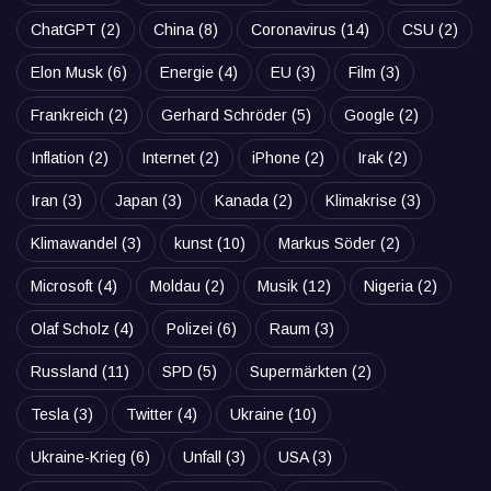
ChatGPT
(2)
China
(8)
Coronavirus
(14)
CSU
(2)
Elon Musk
(6)
Energie
(4)
EU
(3)
Film
(3)
Frankreich
(2)
Gerhard Schröder
(5)
Google
(2)
Inflation
(2)
Internet
(2)
iPhone
(2)
Irak
(2)
Iran
(3)
Japan
(3)
Kanada
(2)
Klimakrise
(3)
Klimawandel
(3)
kunst
(10)
Markus Söder
(2)
Microsoft
(4)
Moldau
(2)
Musik
(12)
Nigeria
(2)
Olaf Scholz
(4)
Polizei
(6)
Raum
(3)
Russland
(11)
SPD
(5)
Supermärkten
(2)
Tesla
(3)
Twitter
(4)
Ukraine
(10)
Ukraine-Krieg
(6)
Unfall
(3)
USA
(3)